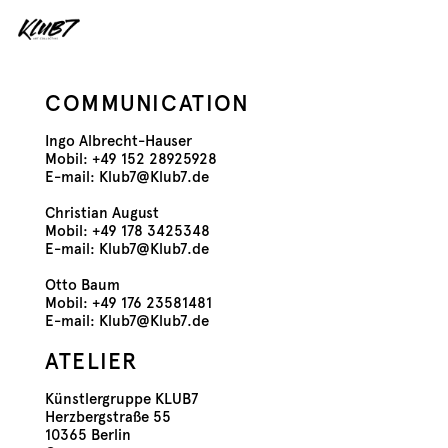
COMMUNICATION
Ingo Albrecht-Hauser
Mobil:
+49 152 28925928
E-mail:
Klub7@Klub7.de
Christian August
Mobil:
+49 178 3425348
E-mail:
Klub7@Klub7.de
Otto Baum
Mobil: +49 176 23581481
E-mail:
Klub7@Klub7.de
ATELIER
Künstlergruppe KLUB7
Herzbergstraße 55
10365 Berlin